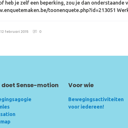
f heb je zelf een beperking, zou je dan onderstaande v
ww.enquetemaken.be/toonenquete.php?id=213051 Werk 
12 februari 2015
0
 doet Sense-motion
Voor wie
gingsagogie
Bewegingsactiviteiten
mles
voor iedereen!
tsation
ymap